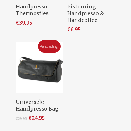
Dit
productpagina
Opties Selecteren
Toevoegen Aan
Handpresso
Pistonring
product
Winkelwagen
Thermosfles
Handpresso &
heeft
Handcoffee
€
39,95
meerdere
€
6,95
variaties.
Deze
Aanbieding!
optie
kan
gekozen
worden
op
de
productpagina
Toevoegen Aan
Universele
Winkelwagen
Handpresso Bag
Oorspronkelijke
Huidige
€
24,95
€
29,95
prijs
prijs
was:
is: