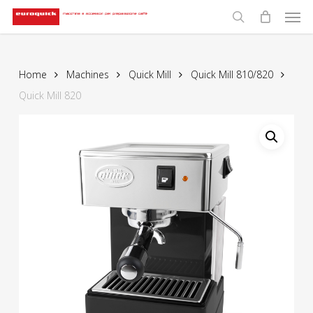
Men
Skip
to
search
main
content
Home
Machines
Quick Mill
Quick Mill 810/820
Quick Mill 820