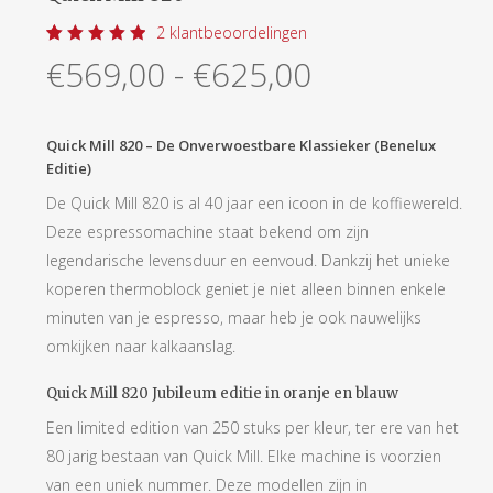
2
klantbeoordelingen
Gewaardeerd
2
Prijsklasse:
€
569,00
-
€
625,00
5.00
op
5
€569,00
gebaseerd
op
tot
klantbeoordelingen
Quick Mill 820 – De Onverwoestbare Klassieker (Benelux
€625,00
Editie)
De Quick Mill 820 is al 40 jaar een icoon in de koffiewereld.
Deze espressomachine staat bekend om zijn
legendarische levensduur en eenvoud. Dankzij het unieke
koperen thermoblock geniet je niet alleen binnen enkele
minuten van je espresso, maar heb je ook nauwelijks
omkijken naar kalkaanslag.
Quick Mill 820 Jubileum editie in oranje en blauw
Een limited edition van 250 stuks per kleur, ter ere van het
80 jarig bestaan van Quick Mill. Elke machine is voorzien
van een uniek nummer. Deze modellen zijn in