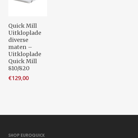
Toevoegen
Quick Mill
Aan
Uitkloplade
Winkelwagen
diverse
maten –
Uitkloplade
Quick Mill
810/820
€
129,00
SHOP EUROQUICK