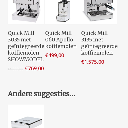
Toevoegen
Toevoegen
Toevoegen
Quick Mill
Quick Mill
Quick Mill
Aan
Aan
Aan
3035 met
060 Apollo
3135 met
Winkelwagen
Winkelwagen
Winkelwagen
geïntegreerde
koffiemolen
geïntegreerde
koffiemolen
koffiemolen
€
499,00
SHOWMODEL
€
1.575,00
Oorspronkelijke
Huidige
€
769,00
€
1.099,00
prijs
prijs
was:
is:
€1.099,00.
€769,00.
Andere suggesties…