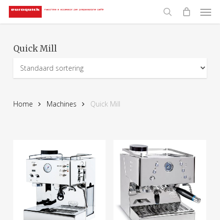
Men
Skip
to
search
main
content
Quick Mill
Home
Machines
Quick Mill