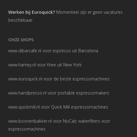
Werken bij Euroquick?
Momenteel zijn er geen vacatures
beschikbaar.
ONZE SHOPS
www.dibarcafe.nl
voor espresso uit Barcelona
www.harney.nl
voor thee uit New York
www.euroquick.nl
voor de beste espressomachines
www.handpresso.nl
voor portable espressomakers
www.quickmill.nl
voor Quick Mill espressomachines
www.boonenbakker.nl
voor NoCalc waterfilters voor
espressomachines