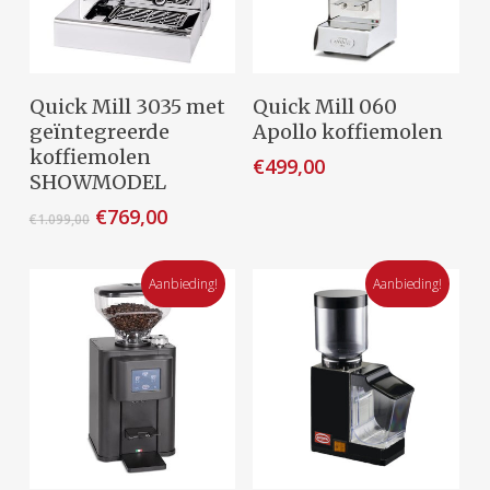
de
de
productpagina
productpagina
Toevoegen Aan
Toevoegen Aan
Quick Mill 3035 met
Quick Mill 060
Winkelwagen
Winkelwagen
geïntegreerde
Apollo koffiemolen
koffiemolen
€
499,00
SHOWMODEL
Oorspronkelijke
Huidige
€
769,00
€
1.099,00
prijs
prijs
was:
is:
€1.099,00.
Aanbieding!
€769,00.
Aanbieding!