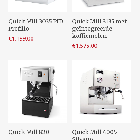
Toevoegen Aan
Toevoegen Aan
Quick Mill 3035 PID
Quick Mill 3135 met
Winkelwagen
Winkelwagen
Profilio
geïntegreerde
koffiemolen
€
1.199,00
€
1.575,00
Dit
Opties Selecteren
Toevoegen Aan
Quick Mill 820
Quick Mill 4005
product
Winkelwagen
Silvano