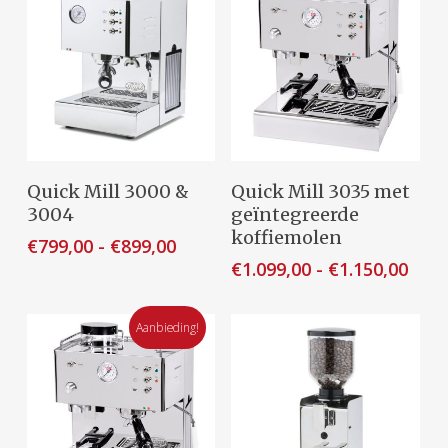
kan
gekozen
worden
op
de
productpagina
Dit
Dit
Opties Selecteren
Opties Selecteren
Quick Mill 3000 &
Quick Mill 3035 met
product
product
3004
geïntegreerde
heeft
heeft
koffiemolen
Prijsklasse:
€
799,00
-
€
899,00
meerdere
meerdere
€799,00
Prijs
€
1.099,00
-
€
1.150,00
variaties.
variaties.
tot
€1.0
Deze
Deze
€899,00
tot
optie
Aanbieding!
optie
€1.1
kan
kan
gekozen
gekozen
worden
worden
op
op