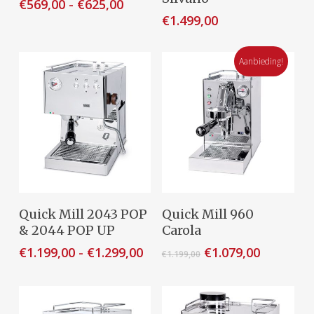
Prijsklasse:
€
569,00
-
€
625,00
heeft
€569,00
€
1.499,00
meerdere
tot
variaties.
€625,00
Deze
Aanbieding!
optie
kan
gekozen
worden
op
de
productpagina
Dit
Opties Selecteren
Toevoegen Aan
Quick Mill 2043 POP
Quick Mill 960
product
Winkelwagen
& 2044 POP UP
Carola
heeft
Prijsklasse:
Oorspronkelijke
Huidige
€
1.199,00
-
€
1.299,00
€
1.079,00
€
1.199,00
meerdere
€1.199,00
prijs
prijs
variaties.
tot
was:
is:
Deze
€1.299,00
€1.199,00.
€1.079,00
optie