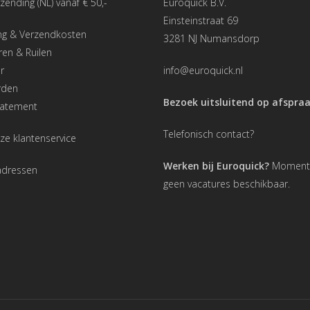
rzending (NL) vanaf € 50,-
Euroquick B.V.
Einsteinstraat 69
ng & Verzendkosten
3281 NJ Numansdorp
en & Ruilen
r
info@euroquick.nl
rden
Bezoek uitsluitend op afspra
tatement
Telefonisch contact?
ze klantenservice
Werken bij Euroquick?
Momentee
adressen
geen vacatures beschikbaar.