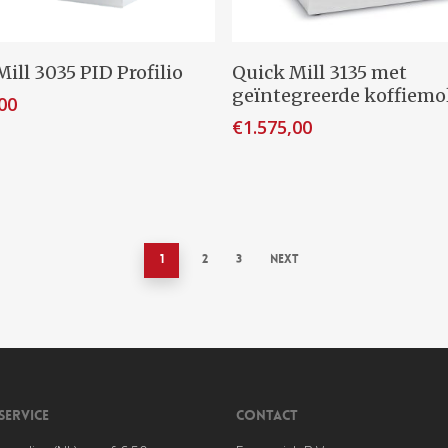
evoegen Aan Winkelwagen
Toevoegen Aan Winkel
ill 3035 PID Profilio
Quick Mill 3135 met
geïntegreerde koffiemo
00
€
1.575,00
1
2
3
Next
SERVICE
CONTACT