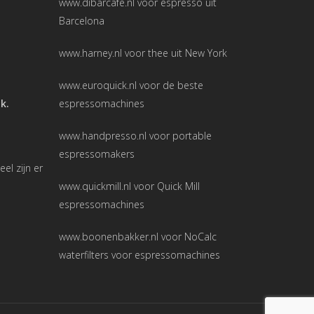
www.dibarcafe.nl
voor espresso uit
Barcelona
www.harney.nl
voor thee uit New York
www.euroquick.nl
voor de beste
ak.
espressomachines
www.handpresso.nl
voor portable
espressomakers
l zijn er
www.quickmill.nl
voor Quick Mill
espressomachines
www.boonenbakker.nl
voor NoCalc
waterfilters voor espressomachines