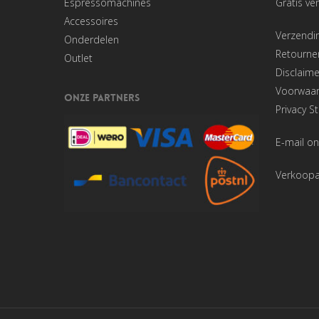
Espressomachines
Gratis ve
Accessoires
Verzendi
Onderdelen
Retourner
Outlet
Disclaime
Voorwaa
ONZE PARTNERS
Privacy S
E-mail on
Verkoop