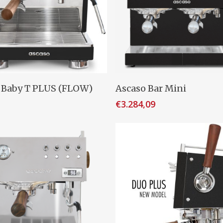
Lees Verder
Toevoegen Aan Winkel
 Baby T PLUS (FLOW)
Ascaso Bar Mini
€
3.284,09