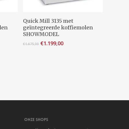
wagen
Lees Verder
Quick Mill 3135 met
len
geïntegreerde koffiemolen
SHOWMODEL
Oorspronkelijke
Huidige
€
1.199,00
€
1.675,00
prijs
prijs
was:
is:
€1.675,00.
€1.199,00.
ONZE SHOPS