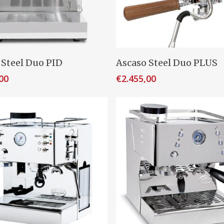
Dit
Opties Selecteren
Opties Selecteren
 Steel Duo PID
Ascaso Steel Duo PLUS
product
00
€
2.455,00
heeft
e
meerdere
variaties.
Deze
optie
kan
gekozen
worden
op
de
agina
productpagina