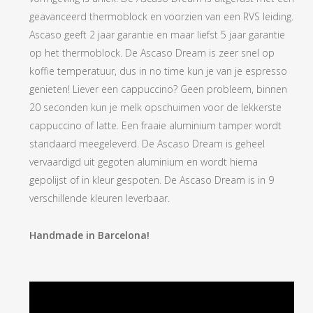
geavanceerd thermoblock en voorzien van een RVS leiding.
Ascaso geeft 2 jaar garantie en maar liefst 5 jaar garantie
op het thermoblock. De Ascaso Dream is zeer snel op
koffie temperatuur, dus in no time kun je van je espresso
genieten! Liever een cappuccino? Geen probleem, binnen
20 seconden kun je melk opschuimen voor de lekkerste
cappuccino of latte. Een fraaie aluminium tamper wordt
standaard meegeleverd. De Ascaso Dream is geheel
vervaardigd uit gegoten aluminium en wordt hierna
gepolijst of in kleur gespoten. De Ascaso Dream is in 9
verschillende kleuren leverbaar.
Handmade in Barcelona!