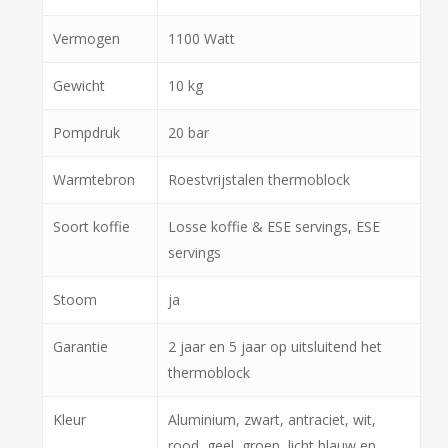
Vermogen
1100 Watt
Gewicht
10 kg
Pompdruk
20 bar
Warmtebron
Roestvrijstalen thermoblock
Soort koffie
Losse koffie & ESE servings, ESE
servings
Stoom
ja
Garantie
2 jaar en 5 jaar op uitsluitend het
thermoblock
Kleur
Aluminium, zwart, antraciet, wit,
rood, geel, groen, licht blauw en