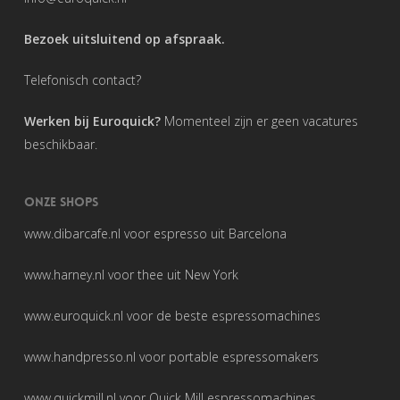
Bezoek uitsluitend op afspraak.
Telefonisch contact?
Werken bij Euroquick?
Momenteel zijn er geen vacatures
beschikbaar.
ONZE SHOPS
www.dibarcafe.nl
voor espresso uit Barcelona
www.harney.nl
voor thee uit New York
www.euroquick.nl
voor de beste espressomachines
www.handpresso.nl
voor portable espressomakers
www.quickmill.nl
voor Quick Mill espressomachines