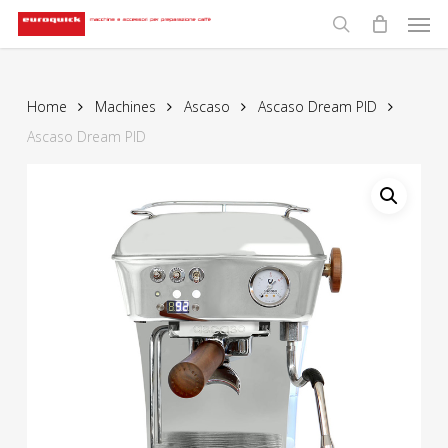
Men
Skip
to
search
main
content
Home
Machines
Ascaso
Ascaso Dream PID
Ascaso Dream PID