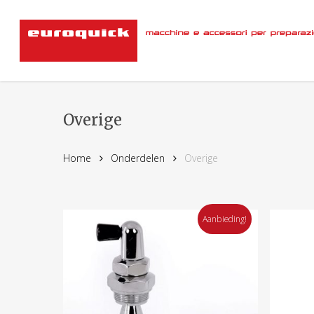
Skip
to
main
content
Overige
Home
Onderdelen
Overige
Aanbieding!