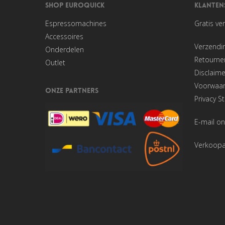
SHOP EUROQUICK
KLANTEN
Espressomachines
Gratis ve
Accessoires
Verzendi
Onderdelen
Retourner
Outlet
Disclaime
Voorwaa
ONZE PARTNERS
Privacy S
E-mail on
Verkoop