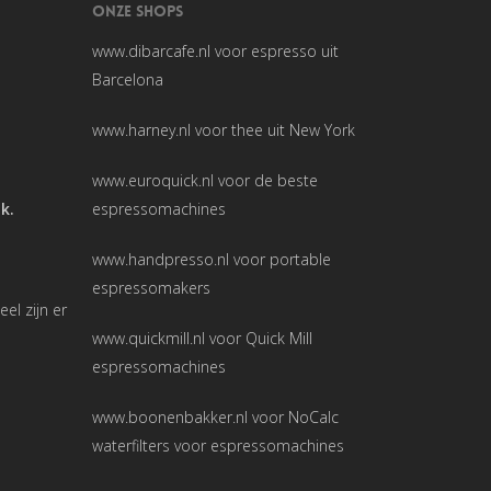
ONZE SHOPS
www.dibarcafe.nl
voor espresso uit
Barcelona
www.harney.nl
voor thee uit New York
www.euroquick.nl
voor de beste
ak.
espressomachines
www.handpresso.nl
voor portable
espressomakers
l zijn er
www.quickmill.nl
voor Quick Mill
espressomachines
www.boonenbakker.nl
voor NoCalc
waterfilters voor espressomachines