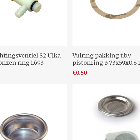
evoegen Aan Winkelwagen
Toevoegen Aan Winkel
htingsventiel S2 Ulka
Vulring pakking t.b.v.
onzen ring i.693
pistonring ø 73x59x0.
€
0,50