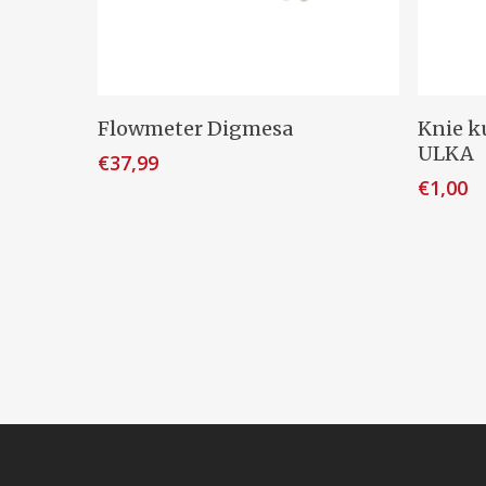
Toevoegen Aan Winkelwagen
To
Flowmeter Digmesa
Knie k
ULKA
€
37,99
€
1,00