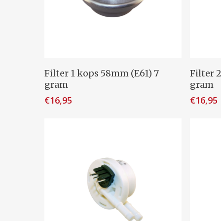
Toevoegen Aan Winkelwagen
To
Filter 1 kops 58mm (E61) 7
Filter
gram
gram
€
16,95
€
16,95