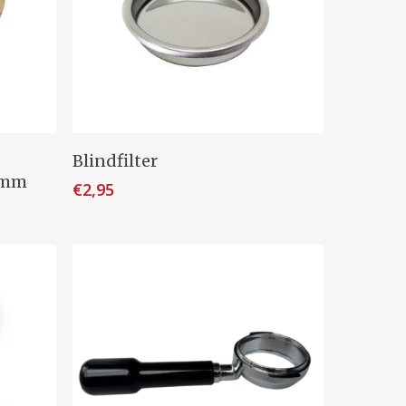
wagen
Toevoegen Aan Winkelwagen
Blindfilter
8 mm
€
2,95