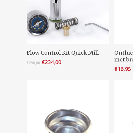
Toevoegen Aan Winkelwagen
To
Flow Control Kit Quick Mill
Ontluc
met br
Oorspronkelijke
Huidige
€
234,00
€
298,00
prijs
prijs
€
16,95
was:
is:
€298,00.
€234,00.