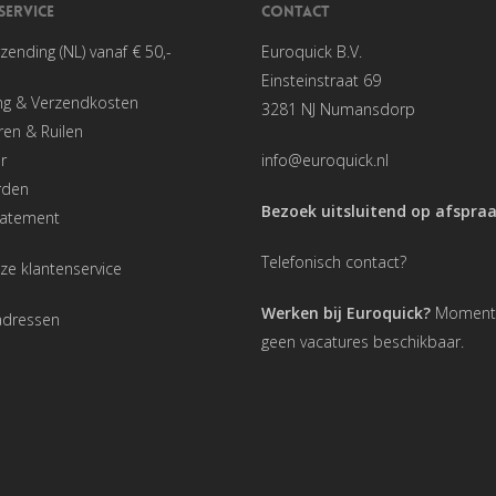
SERVICE
CONTACT
rzending (NL) vanaf € 50,-
Euroquick B.V.
Einsteinstraat 69
ng & Verzendkosten
3281 NJ Numansdorp
en & Ruilen
r
info@euroquick.nl
rden
Bezoek uitsluitend op afspra
tatement
Telefonisch contact?
ze klantenservice
Werken bij Euroquick?
Momentee
adressen
geen vacatures beschikbaar.