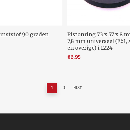
Dit
evoegen Aan Winkelwagen
Opties Selecteren
unststof 90 graden
Pistonring 73 x 57 x 8 
product
7,8 mm universeel (E61,
heeft
en overige) i.1224
meerdere
€
6,95
variaties.
Deze
optie
kan
1
2
Next
gekozen
worden
op
de
productpagina