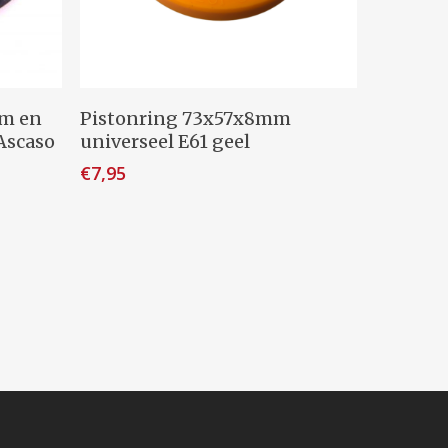
Toevoegen Aan Winkelwagen
mm en
Pistonring 73x57x8mm
 Ascaso
universeel E61 geel
€
7,95