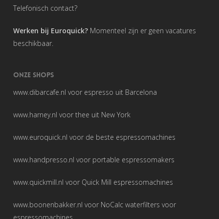
Telefonisch contact?
Werken bij Euroquick?
Momenteel zijn er geen vacatures
beschikbaar.
ONZE SHOPS
www.dibarcafe.nl
voor espresso uit Barcelona
www.harney.nl
voor thee uit New York
www.euroquick.nl
voor de beste espressomachines
www.handpresso.nl
voor portable espressomakers
www.quickmill.nl
voor Quick Mill espressomachines
www.boonenbakker.nl
voor NoCalc waterfilters voor
espressomachines