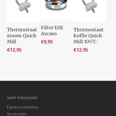
Toevoegen
Filter ESE
Toevoegen
Toevoegen
Thermostaat
Thermostaat
Aan
Ascaso
Aan
Aan
stoom Quick
koffie Quick
Winkelwagen
Winkelwagen
Winkelwagen
€
9,95
Mill
Mill 105°C
€
12,95
€
12,95
SHOP EUROQUICK
Espressomachines
Accessoires