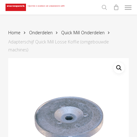
Men
Skip
to
search
main
content
Home
Onderdelen
Quick Mill Onderdelen
Adapterschijf Quick Mill Losse Koffie (omgebouwde
machines)