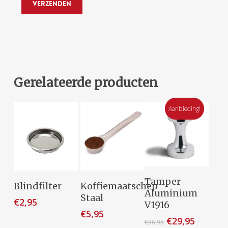
Gerelateerde producten
Aanbieding!
Toevoegen
Tamper
Toevoegen
Toevoegen
Blindfilter
Koffiemaatschep
Aan
Aluminium
Aan
Aan
Staal
€
2,95
Winkelwagen
V1916
Winkelwagen
Winkelwagen
€
5,95
Oorspronkelij
Huidig
€
29,95
€
36,95