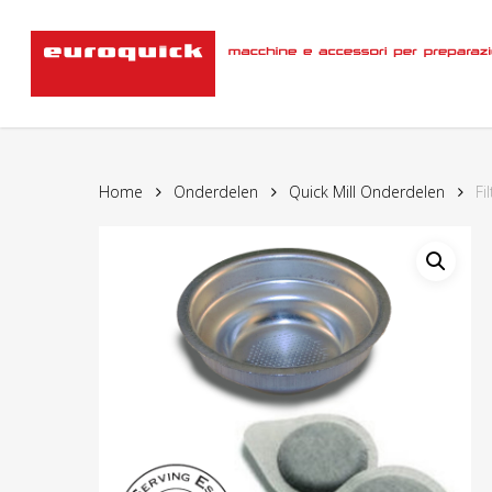
Skip
to
main
content
Home
Onderdelen
Quick Mill Onderdelen
Fi