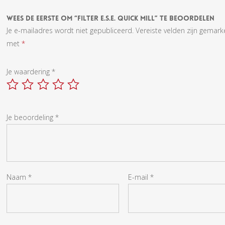
Wees De Eerste Om “Filter E.S.E. Quick Mill” Te Beoordelen
Je e-mailadres wordt niet gepubliceerd.
Vereiste velden zijn gemar
met
*
Je waardering
*
Je beoordeling
*
Naam
*
E-mail
*