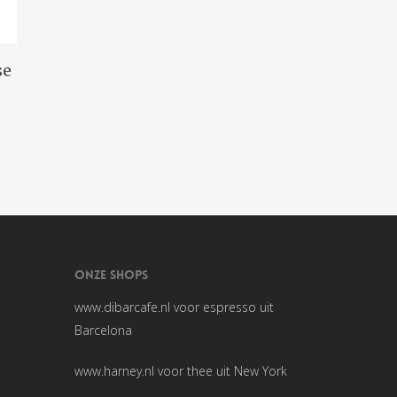
n
se
ONZE SHOPS
www.dibarcafe.nl
voor espresso uit
Barcelona
www.harney.nl
voor thee uit New York