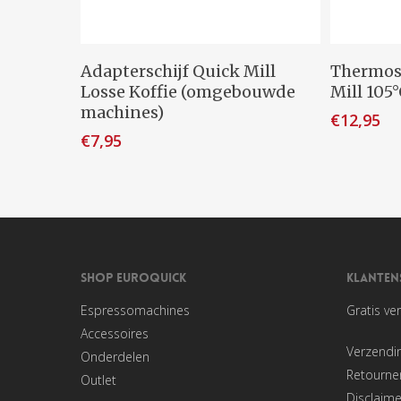
Toevoegen Aan Winkelwagen
Toevo
Adapterschijf Quick Mill
Thermost
Losse Koffie (omgebouwde
Mill 105°
machines)
€
12,95
€
7,95
SHOP EUROQUICK
KLANTEN
Espressomachines
Gratis ve
Accessoires
Verzendi
Onderdelen
Retourner
Outlet
Disclaime