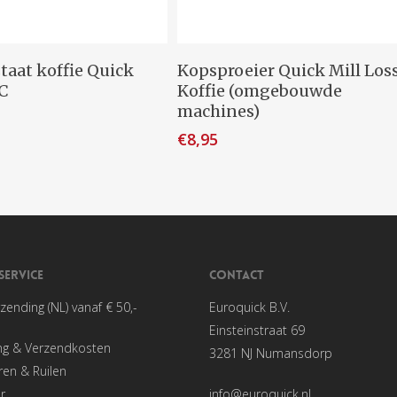
egen Aan Winkelwagen
Toevoegen Aan Winkelwage
aat koffie Quick
Kopsproeier Quick Mill Los
C
Koffie (omgebouwde
machines)
€
8,95
SERVICE
CONTACT
rzending (NL) vanaf € 50,-
Euroquick B.V.
Einsteinstraat 69
ng & Verzendkosten
3281 NJ Numansdorp
en & Ruilen
r
info@euroquick.nl