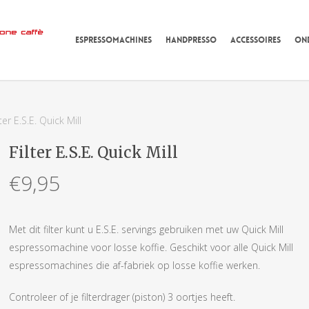
ESPRESSOMACHINES
HANDPRESSO
ACCESSOIRES
ON
lter E.S.E. Quick Mill
Filter E.S.E. Quick Mill
€
9,95
Met dit filter kunt u E.S.E. servings gebruiken met uw Quick Mill
espressomachine voor losse koffie. Geschikt voor alle Quick Mill
espressomachines die af-fabriek op losse koffie werken.
Controleer of je filterdrager (piston) 3 oortjes heeft.