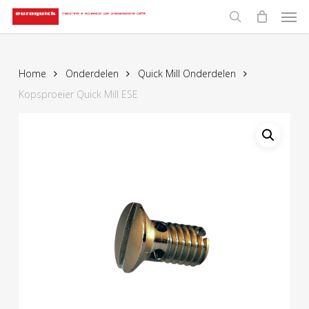
Men
Skip
to
search
main
content
Home
Onderdelen
Quick Mill Onderdelen
Kopsproeier Quick Mill ESE