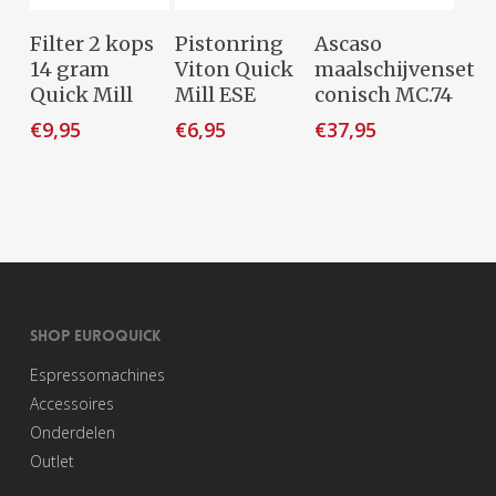
Toevoegen
Toevoegen
Toevoegen
Filter 2 kops
Pistonring
Ascaso
Aan
Aan
Aan
14 gram
Viton Quick
maalschijvenset
Winkelwagen
Winkelwagen
Winkelwagen
Quick Mill
Mill ESE
conisch MC.74
€
9,95
€
6,95
€
37,95
SHOP EUROQUICK
Espressomachines
Accessoires
Onderdelen
Outlet