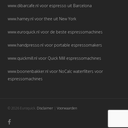
www.dibarcafe.nl
voor espresso uit Barcelona
www.harney.nl
voor thee uit New York
www.euroquick.nl
voor de beste espressomachines
www.handpresso.nl
voor portable espressomakers
www.quickmill.nl
voor Quick Mill espressomachines
www.boonenbakker.nl
voor NoCalc waterfilters voor
espressomachines
© 2026 Euroquick.
Disclaimer
|
Voorwaarden
facebook