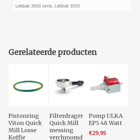
Lekbak 3000 serie, Lekbak 3035
Gerelateerde producten
Dit
Opties
Toevoegen
Toevoegen
Pistonring
Filterdrager
Pomp ULKA
product
Selecteren
Aan
Aan
Viton Quick
Quick Mill
EP5 48 Watt
heeft
Winkelwagen
Winkelwagen
Mill Losse
messing
€
29,95
meerdere
Koffie
verchroomd