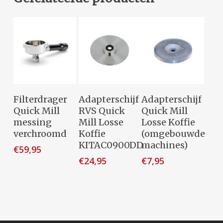
Dit
Opties
Toevoegen
Toevoegen
Filterdrager
Adapterschijf
Adapterschijf
product
Selecteren
Aan
Aan
Quick Mill
RVS Quick
Quick Mill
heeft
Winkelwagen
Winkelwagen
messing
Mill Losse
Losse Koffie
meerdere
verchroomd
Koffie
(omgebouwde
variaties.
KITAC0900DD
machines)
€
59,95
Deze
€
24,95
€
7,95
optie
kan
gekozen
worden
op