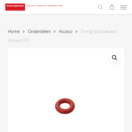
Men
Skip
to
search
main
content
Home
Onderdelen
Ascaso
O-ring stoomkraan
Ascaso I.91