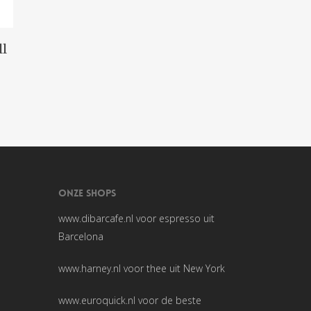
n
ll
ONZE SHOPS
www.dibarcafe.nl
voor espresso uit
Barcelona
www.harney.nl
voor thee uit New York
www.euroquick.nl
voor de beste