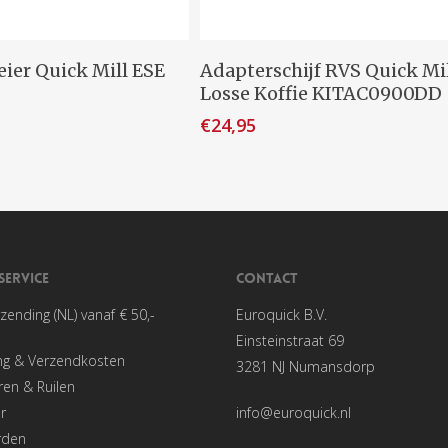
egen Aan Winkelwagen
Toevoegen Aan Winkelwage
ier Quick Mill ESE
Adapterschijf RVS Quick Mi
Losse Koffie KITAC0900DD
€
24,95
SERVICE
CONTACT
rzending (NL) vanaf € 50,-
Euroquick B.V.
Einsteinstraat 69
ng & Verzendkosten
3281 NJ Numansdorp
en & Ruilen
r
info@euroquick.nl
rden