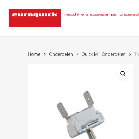
Skip
to
main
content
Home
Onderdelen
Quick Mill Onderdelen
Th