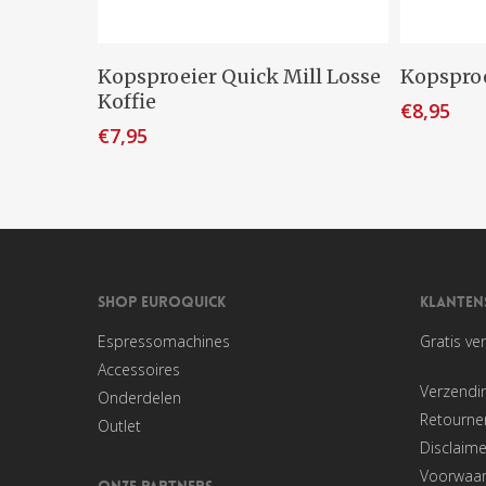
Toevoegen Aan Winkelwagen
Toevo
Kopsproeier Quick Mill Losse
Kopsproe
Koffie
€
8,95
€
7,95
SHOP EUROQUICK
KLANTEN
Espressomachines
Gratis ve
Accessoires
Verzendi
Onderdelen
Retourner
Outlet
Disclaime
Voorwaa