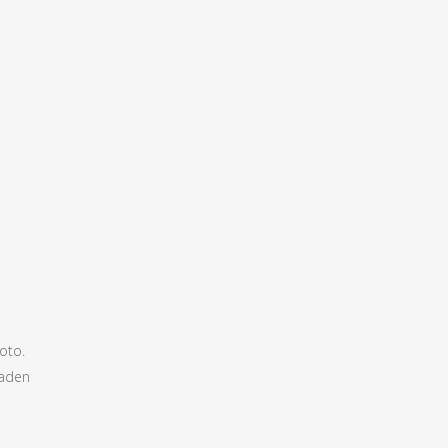
oto.
raden