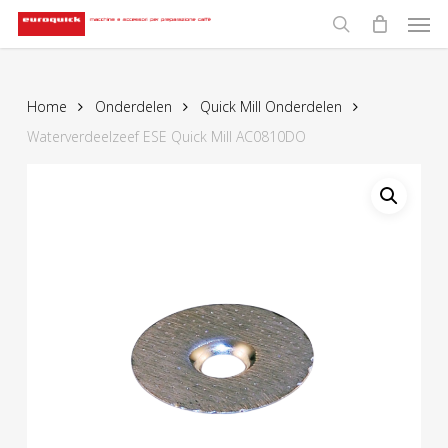
Men
Skip
to
search
main
content
Home
Onderdelen
Quick Mill Onderdelen
Waterverdeelzeef ESE Quick Mill AC0810DO