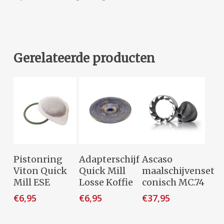
Gerelateerde producten
Toevoegen
Toevoegen
Toevoegen
Pistonring
Adapterschijf
Ascaso
Aan
Aan
Aan
Viton Quick
Quick Mill
maalschijvenset
Winkelwagen
Winkelwagen
Winkelwagen
Mill ESE
Losse Koffie
conisch MC.74
€
6,95
€
6,95
€
37,95