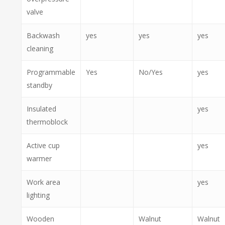
valve
Backwash
yes
yes
yes
cleaning
Programmable
Yes
No/Yes
yes
standby
Insulated
yes
thermoblock
Active cup
yes
warmer
Work area
yes
lighting
Wooden
Walnut
Walnut