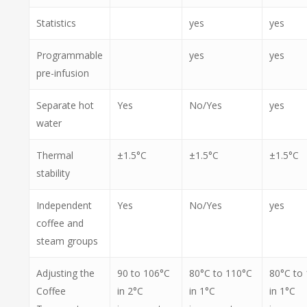
Statistics
yes
yes
Programmable
yes
yes
pre-infusion
Separate hot
Yes
No/Yes
yes
water
Thermal
±1.5°C
±1.5°C
±1.5°C
stability
Independent
Yes
No/Yes
yes
coffee and
steam groups
Adjusting the
90 to 106°C
80°C to 110°C
80°C to
Coffee
in 2°C
in 1°C
in 1°C