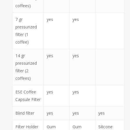
coffees)
7 gr
yes
yes
pressurized
filter (1
coffee)
14 gr
yes
yes
pressurized
filter (2
coffees)
ESE Coffee
yes
yes
Capsule Filter
Blind filter
yes
yes
yes
Filter Holder
Gum
Gum
Silicone