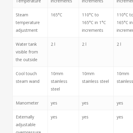
Temperature
increments
increments
increme
Steam
165°C
110°C to
110°C t
temperature
165°C in 1°C
165°C in
adjustment
increments
increme
Water tank
2 l
2 l
2 l
visible from
the outside
Cool touch
10mm
10mm
10mm
steam wand
stainless
stainless steel
stainless
steel
Manometer
yes
yes
yes
Externally
yes
yes
yes
adjustable
overpressure