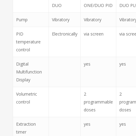
DUO
ONE/DUO PID
DUO PL
Pump
Vibratory
Vibratory
Vibrator
PID
Electronically
via screen
via scre
temperature
control
Digital
yes
yes
Multifunction
Display
Volumetric
2
2
control
programmable
progra
doses
doses
Extraction
yes
yes
timer