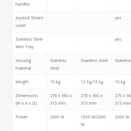
handles
Joystick Steam
yes
Lever
Stainless Steel
yes
Wire Tray
Housing
Stainless
Stainless steel
Stainles
material
steel
Weight
15 kg
12 Kg/15 kg
15 kg
Dimensions
270 x 360 x
270 x 360 x
270 x 36
(W x H x D)
315 mm
315 mm
315 mm
Power
2000 W
1050 W/2000
2000 W
W