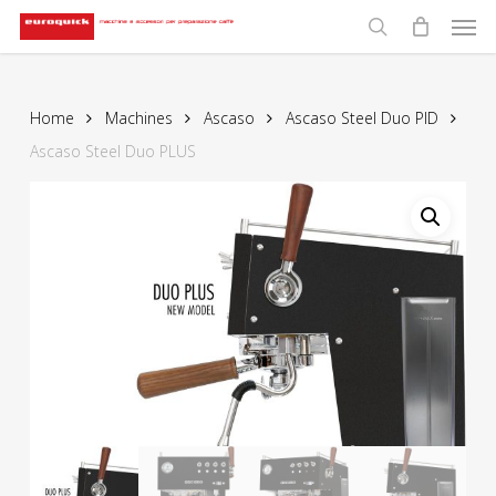
Men
Skip
to
search
main
content
Home
Machines
Ascaso
Ascaso Steel Duo PID
Ascaso Steel Duo PLUS