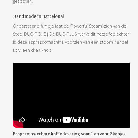
gespoten.
Handmade in Barcelona!
Onderstaand filmpje laat de ‘Powerful Steam’ zien van de
Steel DUO PID. Bij De DUO PLUS werkt dit hetzelfde echter
is deze espressomachine voorzien van een stoom hendel
i.p.v. een draaiknop.
Programmeerbare koffiedosering voor 1 en voor 2 kopjes