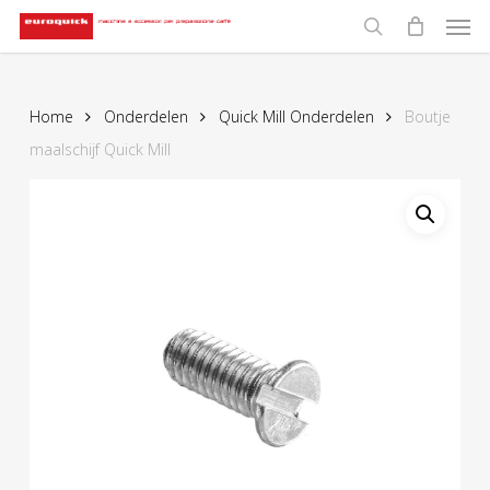
Men
Skip
to
search
main
content
Home
Onderdelen
Quick Mill Onderdelen
Boutje
maalschijf Quick Mill