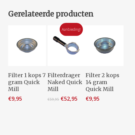
Gerelateerde producten
Aanbieding!
Toevoegen
Toevoegen
Toevoegen
Filter 1 kops 7
Filterdrager
Filter 2 kops
Aan
Aan
Aan
gram Quick
Naked Quick
14 gram
Winkelwagen
Winkelwagen
Winkelwagen
Mill
Mill
Quick Mill
Oorspronkelijke
Huidige
€
9,95
€
52,95
€
9,95
€
59,95
prijs
prijs
was:
is:
€59,95.
€52,95.