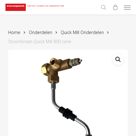
Men
Skip
to
search
main
content
Home
Onderdelen
Quick Mill Onderdelen
Stoomkraan Quick Mill 800 serie