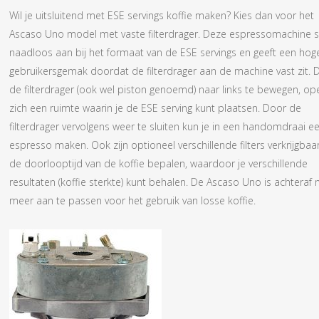
Wil je uitsluitend met ESE servings koffie maken? Kies dan voor het
Ascaso Uno model met vaste filterdrager. Deze espressomachine sl
naadloos aan bij het formaat van de ESE servings en geeft een hog
gebruikersgemak doordat de filterdrager aan de machine vast zit. 
de filterdrager (ook wel piston genoemd) naar links te bewegen, op
zich een ruimte waarin je de ESE serving kunt plaatsen. Door de
filterdrager vervolgens weer te sluiten kun je in een handomdraai e
espresso maken. Ook zijn optioneel verschillende filters verkrijgbaa
de doorlooptijd van de koffie bepalen, waardoor je verschillende
resultaten (koffie sterkte) kunt behalen. De Ascaso Uno is achteraf n
meer aan te passen voor het gebruik van losse koffie.