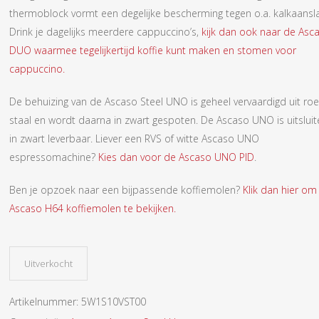
thermoblock vormt een degelijke bescherming tegen o.a. kalkaansla
Drink je dagelijks meerdere cappuccino’s,
kijk dan ook naar de Asc
DUO waarmee tegelijkertijd koffie kunt maken en stomen voor
cappuccino.
De behuizing van de Ascaso Steel UNO is geheel vervaardigd uit roes
staal en wordt daarna in zwart gespoten. De Ascaso UNO is uitslui
in zwart leverbaar. Liever een RVS of witte Ascaso UNO
espressomachine?
Kies dan voor de Ascaso UNO PID
.
Ben je opzoek naar een bijpassende koffiemolen?
Klik dan hier om
Ascaso H64 koffiemolen te bekijken.
Uitverkocht
Artikelnummer:
5W1S10VST00