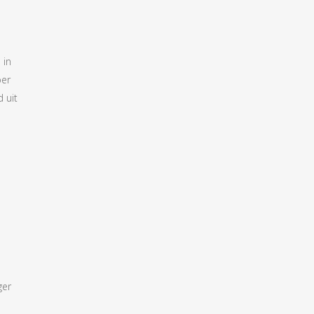
 in
per
 uit
ger