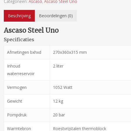
Categorieën:
Ascaso
,
Ascaso Steel Uno
Beschrijving
Beoordelingen (0)
Ascaso Steel Uno
Specificaties
Afmetingen bxhxd
270x360x315 mm
Inhoud
2 liter
waterreservoir
Vermogen
1052 Watt
Gewicht
12 kg
Pompdruk
20 bar
Warmtebron
Roestvrijstalen thermoblock