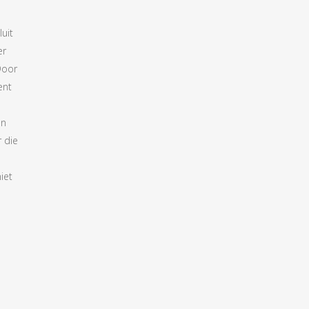
uit
er
Door
ent
en
r die
iet