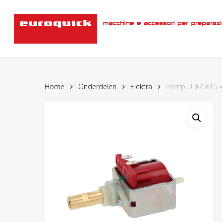
Skip
to
main
content
Home
Onderdelen
Elektra
Pomp ULKA EX5 4