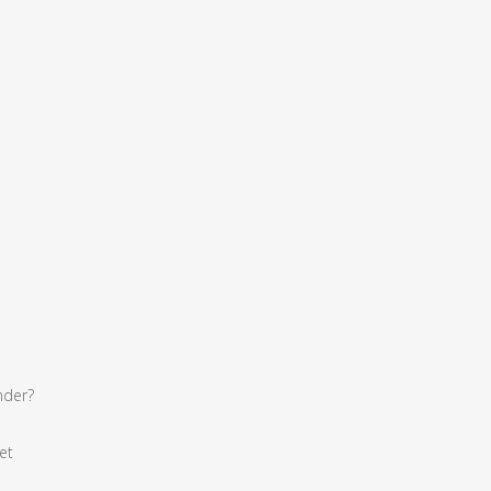
nder?
et