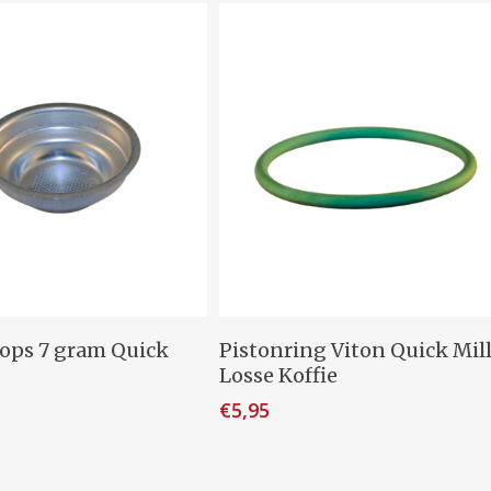
egen Aan Winkelwagen
Toevoegen Aan Winkelwage
 kops 7 gram Quick
Pistonring Viton Quick Mil
Losse Koffie
€
5,95