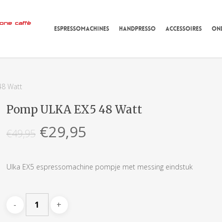
ESPRESSOMACHINES
HANDPRESSO
ACCESSOIRES
ON
8 Watt
Pomp ULKA EX5 48 Watt
Oorspronkelijke
Huidige
€
29,95
€
49,95
prijs
prijs
was:
is:
Ulka EX5 espressomachine pompje met messing eindstuk
€49,95.
€29,95.