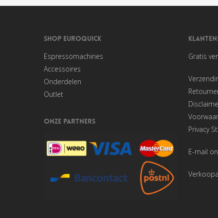
SHOP EUROQUICK
KLANTEN
Espressomachines
Gratis ve
Accessoires
Verzendi
Onderdelen
Retourner
Outlet
Disclaime
Voorwaa
ONZE PARTNERS
Privacy S
E-mail on
Verkoop