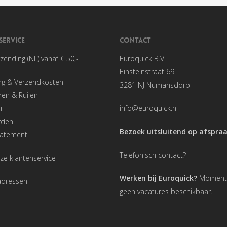
SERVICE
CONTACT
rzending (NL) vanaf € 50,-
Euroquick B.V.
Einsteinstraat 69
ng & Verzendkosten
3281 NJ Numansdorp
en & Ruilen
r
info@euroquick.nl
rden
Bezoek uitsluitend op afspra
tatement
Telefonisch contact?
ze klantenservice
Werken bij Euroquick?
Momentee
adressen
geen vacatures beschikbaar.