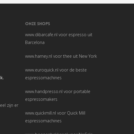
ONZE SHOPS
www.dibarcafe.nl
voor espresso uit
Barcelona
www.harney.nl
voor thee uit New York
www.euroquick.nl
voor de beste
ak.
espressomachines
www.handpresso.nl
voor portable
espressomakers
l zijn er
www.quickmill.nl
voor Quick Mill
espressomachines